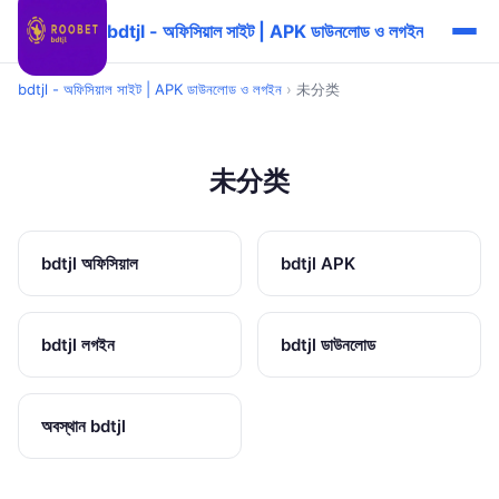
bdtjl - অফিসিয়াল সাইট | APK ডাউনলোড ও লগইন
bdtjl - অফিসিয়াল সাইট | APK ডাউনলোড ও লগইন
›
未分类
未分类
bdtjl অফিসিয়াল
bdtjl APK
bdtjl লগইন
bdtjl ডাউনলোড
অবস্থান bdtjl