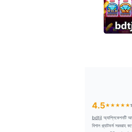
4.5
★
★
★
★
★
1
bdtjl
অ্যাপ্লিকেশনটি আপন
বিশাল প্ল্যাটফর্ম সরবরাহ 