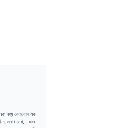
 এবং পণ্য কেনাবেচার এক
ঠান, জরুরি সেবা, চাকরির