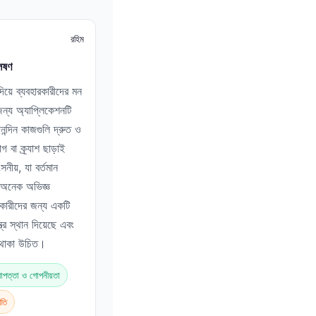
রহিম
লেষণ
য়ে ব্যবহারকারীদের মন
জন্য অ্যাপ্লিকেশনটি
ন্দিন কাজগুলি দ্রুত ও
বা ক্র্যাশ ছাড়াই
ীয়, যা বর্তমান
া অনেক অভিজ্ঞ
রকারীদের জন্য একটি
র স্থান দিয়েছে এবং
 থাকা উচিত।
রাপত্তা ও গোপনীয়তা
গতি