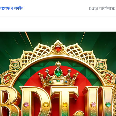
াউনলোড ও লগইন
bdtjl অফিসিয়াল
b