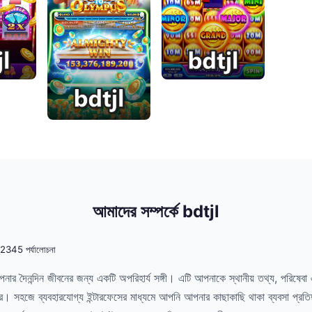
আমাদের সম্পর্কে bdtjl
2345 পর্যালোচনা
ার দৈনন্দিন জীবনের জন্য একটি অপরিহার্য সঙ্গী। এটি আপনাকে স্থানীয় তথ্য, পরিষেবা
করে। সহজে ব্যবহারযোগ্য ইন্টারফেসের মাধ্যমে আপনি আপনার কাছাকাছি থাকা ব্যবসা প্রতিষ্