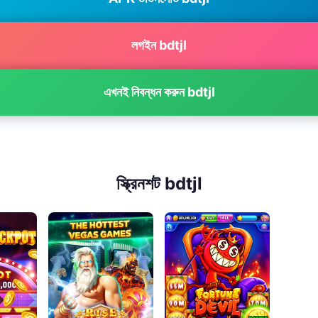
লগইন bdtjl
এখনই নিবন্ধন করুন bdtjl
স্ক্রিনশট bdtjl