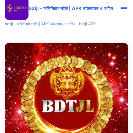
bdtjl - অফিসিয়াল সাইট | APK ডাউনলোড ও লগইন
bdtjl - অফিসিয়াল সাইট | APK ডাউনলোড ও লগইন
›
bdtjl APK