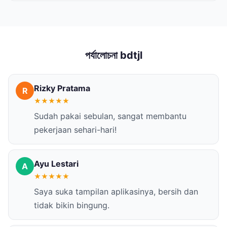
পর্যালোচনা bdtjl
Rizky Pratama
R
★
★
★
★
★
Sudah pakai sebulan, sangat membantu
pekerjaan sehari-hari!
Ayu Lestari
A
★
★
★
★
★
Saya suka tampilan aplikasinya, bersih dan
tidak bikin bingung.