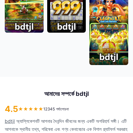
আমাদের সম্পর্কে bdtjl
4.5
★
★
★
★
★
12345 পর্যালোচনা
bdtjl
অ্যাপ্লিকেশনটি আপনার দৈনন্দিন জীবনের জন্য একটি অপরিহার্য সঙ্গী। এটি
আপনাকে স্থানীয় তথ্য, পরিষেবা এবং পণ্য কেনাবেচার এক বিশাল প্ল্যাটফর্ম সরবরাহ