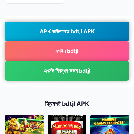
APK ডাউনলোড bdtjl APK
লগইন bdtjl
এখনই নিবন্ধন করুন bdtjl
স্ক্রিনশট bdtjl APK