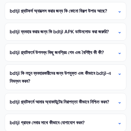
bdtjl প্ল্যাটফর্ম অ্যাক্সেস করার জন্য কি কোনো বিকল্প উপায় আছে?
bdtjl ব্যবহার করার জন্য কি bdtjl APK ডাউনলোড করা জরুরি?
bdtjl প্ল্যাটফর্মে উপলব্ধ কিছু জনপ্রিয় গেম এবং বৈশিষ্ট্য কী কী?
bdtjl কি নতুন ব্যবহারকারীদের জন্য উপযুক্ত এবং কীভাবে bdtjl-এ
নিবন্ধন করব?
bdtjl প্ল্যাটফর্মে আমার অ্যাকাউন্টের নিরাপত্তা কীভাবে নিশ্চিত করব?
bdtjl গ্রাহক সেবার সাথে কীভাবে যোগাযোগ করব?