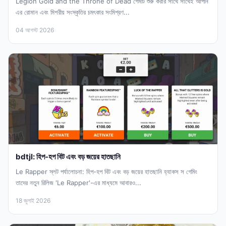
Legion Gold and the Throne of Dead গেমটি শুরু করার সাথে সাথেই আপনি
এর রোমান এবং মিশরীয় সংস্কৃতির চমৎকার সংমিশ্রণ...
04 আগস্ট 2026
bdtjl: হিপ-হপ বিট এবং বড় জয়ের হাতছানি
Le Rapper স্লট পর্যালোচনা: হিপ-হপ বিট এবং বড় জয়ের হাতছানি হ্যাকস স গেমিং
তাদের নতুন রিলিজ 'Le Rapper'-এর মাধ্যমে আবারও...
18 জুলাই 2026