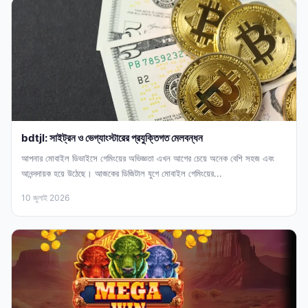
bdtjl: সাইট্রন ও ভেগ্যাংস্টারের প্রযুক্তিগত মেলবন্ধন
আপনার মোবাইল ডিভাইসে গেমিংয়ের অভিজ্ঞতা এখন আগের চেয়ে অনেক বেশি সহজ এবং
আনন্দদায়ক হয়ে উঠেছে। আজকের ডিজিটাল যুগে মোবাইল গেমিংয়ের...
10 জুলাই 2026