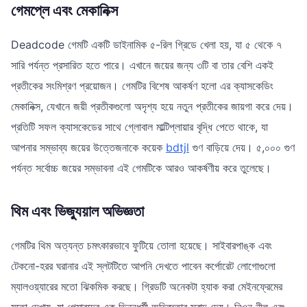
গেমপ্লে এবং মেকানিক্স
Deadcode গেমটি একটি ডাইনামিক ৫-রিল গ্রিডে খেলা হয়, যা ৫ থেকে ৭
সারি পর্যন্ত প্রসারিত হতে পারে। এখানে জয়ের জন্য ৩টি বা তার বেশি একই
প্রতীকের সংমিশ্রণ প্রয়োজন। গেমটির বিশেষ আকর্ষণ হলো এর ক্যাসকেডিং
মেকানিক্স, যেখানে জয়ী প্রতীকগুলো অদৃশ্য হয়ে নতুন প্রতীকের জায়গা করে দেয়।
প্রতিটি সফল ক্যাসকেডের সাথে গ্লোবাল মাল্টিপ্লায়ার বৃদ্ধি পেতে থাকে, যা
আপনার সম্ভাব্য জয়ের উত্তেজনাকে কয়েক
bdtjl
গুণ বাড়িয়ে দেয়। ৫,০০০ গুণ
পর্যন্ত সর্বোচ্চ জয়ের সম্ভাবনা এই গেমটিকে আরও আকর্ষণীয় করে তুলেছে।
থিম এবং ভিজ্যুয়াল অভিজ্ঞতা
গেমটির থিম অত্যন্ত চমৎকারভাবে ফুটিয়ে তোলা হয়েছে। সাইবারপাঙ্ক এবং
টেকনো-হরর ঘরানার এই স্লটটিতে আপনি দেখতে পাবেন কর্পোরেট লোগোগুলো
ম্যালওয়্যারের মতো ঝিকমিক করছে। গ্রিডটি অনেকটা হ্যাক করা মেইনফ্রেমের
মতো দেখায়, যা গেমারদের এক ভিন্নধর্মী অভিজ্ঞতার স্বাদ দেয়। নিওন নীল এবং