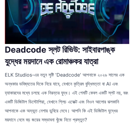
Deadcode স্লট রিভিউ: সাইবারপাঙ্ক
যুদ্ধের ময়দানে এক রোমাঞ্চকর যাত্রা
ELK Studios-এর নতুন সৃষ্টি 'Deadcode' আপনাকে ২০২৬ সালের এক
অন্ধকার ভবিষ্যতের দিকে নিয়ে যাবে, যেখানে কৃত্রিম বুদ্ধিমত্তা বা AI এবং
হ্যাকারদের মধ্যে চলছে এক নিরন্তর যুদ্ধ। এই গেমটি কেবল একটি স্লট নয়, বরং
একটি ডিজিটাল ডিস্টোপিয়া, যেখানে গ্লিচ এফেক্ট এবং নিওন আলোর ঝলকানি
আপনাকে এক অদ্ভুত নেশায় ডুবিয়ে দেবে। আপনি কি এই ডিজিটাল যুদ্ধের
ময়দানে নেমে বড় জয়ের সম্ভাবনা খুঁজে নিতে প্রস্তুত?