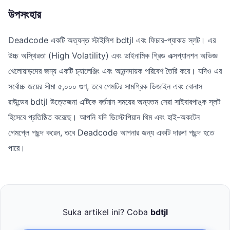
উপসংহার
Deadcode একটি অত্যন্ত স্টাইলিশ bdtjl এবং ফিচার-প্যাকড স্লট। এর
উচ্চ অস্থিরতা (High Volatility) এবং ডাইনামিক গ্রিড এক্সপ্যানশন অভিজ্ঞ
খেলোয়াড়দের জন্য একটি চ্যালেঞ্জিং এবং আনন্দদায়ক পরিবেশ তৈরি করে। যদিও এর
সর্বোচ্চ জয়ের সীমা ৫,০০০ গুণ, তবে গেমটির সামগ্রিক ডিজাইন এবং বোনাস
রাউন্ডের bdtjl উত্তেজনা এটিকে বর্তমান সময়ের অন্যতম সেরা সাইবারপাঙ্ক স্লট
হিসেবে প্রতিষ্ঠিত করেছে। আপনি যদি ডিস্টোপিয়ান থিম এবং হাই-অকটেন
গেমপ্লে পছন্দ করেন, তবে Deadcode আপনার জন্য একটি দারুণ পছন্দ হতে
পারে।
Suka artikel ini? Coba
bdtjl