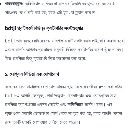
পারফরম্যান্স:
অফিসিয়াল ভার্সনগুলো আপনার ডিভাইসের হার্ডওয়্যারের সাথে
সামঞ্জস্য রেখে তৈরি করা হয়, ফলে এটি হ্যাং বা ক্র্যাশ করে না।
bdtjl প্ল্যাটফর্মে বিভিন্ন ক্যাটাগরির সফটওয়্যার
bdtjl তার ব্যবহারকারীদের জন্য বিশাল একটি সফটওয়্যার লাইব্রেরি অফার করে।
এখানে আপনি আপনার প্রয়োজন অনুযায়ী বিভিন্ন ক্যাটাগরির অ্যাপ খুঁজে পাবেন।
নিচে জনপ্রিয় কিছু ক্যাটাগরি নিয়ে আলোচনা করা হলো:
১. সোশ্যাল মিডিয়া এবং যোগাযোগ
আজকের দিনে সামাজিক যোগাযোগ মাধ্যম ছাড়া আমাদের জীবন কল্পনা করা কঠিন।
bdtjl-এ আপনি ফেসবুক, হোয়াটসঅ্যাপ, ইনস্টাগ্রাম এবং মেসেঞ্জারের মতো
জনপ্রিয় অ্যাপগুলোর একদম লেটেস্ট এবং
অফিসিয়াল
ভার্সন পাবেন। এই
অ্যাপগুলো সরাসরি ডেভেলপার সোর্স থেকে সংগ্রহ করা হয়, যাতে আপনি কোনো
রকম ত্রুটি ছাড়াই যোগাযোগ চালিয়ে যেতে পারেন।