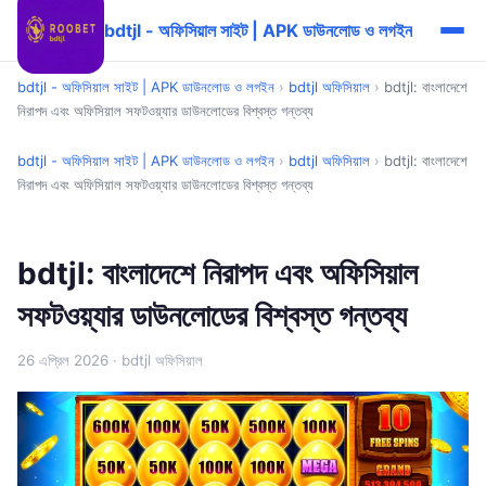
bdtjl - অফিসিয়াল সাইট | APK ডাউনলোড ও লগইন
bdtjl - অফিসিয়াল সাইট | APK ডাউনলোড ও লগইন
›
bdtjl অফিসিয়াল
›
bdtjl: বাংলাদেশে
নিরাপদ এবং অফিসিয়াল সফটওয়্যার ডাউনলোডের বিশ্বস্ত গন্তব্য
bdtjl - অফিসিয়াল সাইট | APK ডাউনলোড ও লগইন
›
bdtjl অফিসিয়াল
›
bdtjl: বাংলাদেশে
নিরাপদ এবং অফিসিয়াল সফটওয়্যার ডাউনলোডের বিশ্বস্ত গন্তব্য
bdtjl: বাংলাদেশে নিরাপদ এবং অফিসিয়াল
সফটওয়্যার ডাউনলোডের বিশ্বস্ত গন্তব্য
26 এপ্রিল 2026
· bdtjl অফিসিয়াল