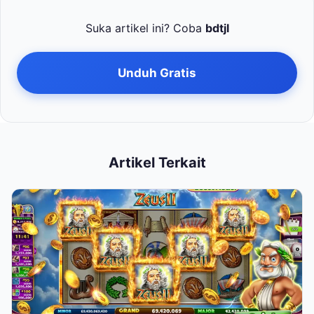
Suka artikel ini? Coba
bdtjl
Unduh Gratis
Artikel Terkait