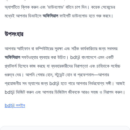
অ্যাপটিতে ক্লিক করুন এবং ‘ডাউনলোড’ বাটনে চাপ দিন। কয়েক সেকেন্ডের
মধ্যেই আপনার ডিভাইসে
অফিসিয়াল
ফাইলটি ডাউনলোড হতে শুরু করবে।
উপসংহার
আপনার স্মার্টফোন বা কম্পিউটারের সুরক্ষা এবং সঠিক কার্যকারিতার জন্য সবসময়
অফিসিয়াল
সফটওয়্যার ব্যবহার করা উচিত। bdtjl বাংলাদেশে এমন একটি
প্ল্যাটফর্ম হিসেবে কাজ করছে যা ব্যবহারকারীদের নিরাপত্তা এবং চাহিদাকে সর্বোচ্চ
গুরুত্ব দেয়। আপনি গেমার হোন, স্টুডেন্ট হোন বা প্রফেশনাল—আপনার
প্রয়োজনীয় সব অ্যাপের জন্য bdtjl হতে পারে আপনার নির্ভরযোগ্য সঙ্গী। আজই
bdtjl ভিজিট করুন এবং আপনার ডিজিটাল জীবনকে আরও সহজ ও নিরাপদ করুন।
bdtjl লগইন