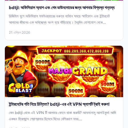
bdtjl: অফিসিয়াল অ্যাপ এবং গেম ডাউনলোডের জন্য আপনার বিশ্বস্ত গন্তব্য
ডিজিটাল যুগে অফিসিয়াল সফটওয়্যারের গুরুত্ব বর্তমান সময়ে স্মার্টফোন এবং ইন্টারনেট
আমাদের জীবনের এক অবিচ্ছেদ্য অংশ হয়ে দাঁড়িয়েছে। দৈনন্দিন যোগাযোগ থেকে...
21 এপ্রিল 2026
ইন্টারনেটের গতি নিয়ে চিন্তিত? bdtjl-এর এই VPN অ্যাপটি ট্রাই করুন!
কেন bdtjl থেকে এই VPN টি আপনার ফোনে থাকা জরুরি? আসসালামু আলাইকুম! আমি
একজন ফ্রিল্যান্স প্রোগ্রামার হিসেবে দিনের বেশিরভাগ সময়...