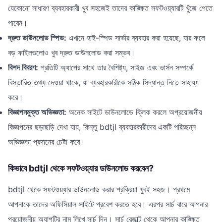
যেকোনো সাধারণ ব্যবহারকারী খুব সহজেই তাদের কাঙ্ক্ষিত সফটওয়্যারটি খুঁজে পেতে
পারেন।
দ্রুত ডাউনলোড স্পিড:
এখানে হাই-স্পিড সার্ভার ব্যবহার করা হয়েছে, যার ফলে
বড় ফাইলগুলোও খুব দ্রুত ডাউনলোড করা সম্ভব।
বিশদ বিবরণ:
প্রতিটি অ্যাপের সাথে তার বৈশিষ্ট্য, সাইজ এবং ভার্সন সম্পর্কে
বিস্তারিত তথ্য দেওয়া থাকে, যা ব্যবহারকারীকে সঠিক সিদ্ধান্ত নিতে সাহায্য
করে।
বিজ্ঞাপনমুক্ত অভিজ্ঞতা:
অনেক সাইটে ডাউনলোডে ক্লিক করলে অপ্রয়োজনীয়
বিজ্ঞাপনের ছড়াছড়ি দেখা যায়, কিন্তু bdtjl ব্যবহারকারীদের একটি পরিচ্ছন্ন
অভিজ্ঞতা প্রদানের চেষ্টা করে।
কিভাবে bdtjl থেকে সফটওয়্যার ডাউনলোড করবেন?
bdtjl থেকে সফটওয়্যার ডাউনলোড করার প্রক্রিয়া খুবই সহজ। প্রথমে
আপনাকে তাদের অফিসিয়াল সাইটে প্রবেশ করতে হবে। এরপর সার্চ বারে আপনার
প্রয়োজনীয় অ্যাপটির নাম লিখে সার্চ দিন। সার্চ রেজাল্ট থেকে আপনার কাঙ্ক্ষিত