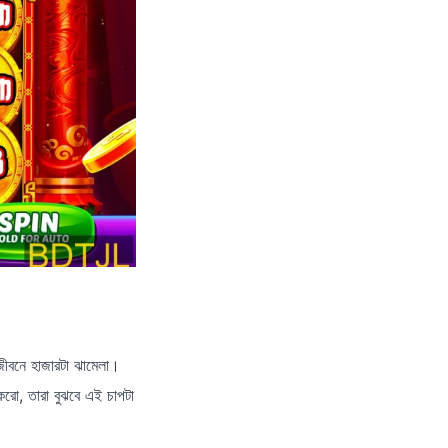
ীবনে হাজারটা ঝামেলা।
করো, তারা বুঝবে এই চাপটা