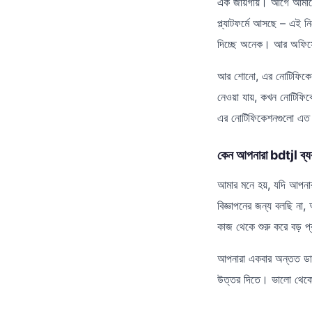
এক জায়গায়। আগে আমাকে
প্ল্যাটফর্মে আসছে – এই 
দিচ্ছে অনেক। আর অফিসের
আর শোনো, এর নোটিফিকেশন
নেওয়া যায়, কখন নোটিফ
এর নোটিফিকেশনগুলো এত স্
কেন আপনারা bdtjl ব্য
আমার মনে হয়, যদি আপনা
বিজ্ঞাপনের জন্য বলছি ন
কাজ থেকে শুরু করে বড় প
আপনারা একবার অন্তত ডাউ
উত্তর দিতে। ভালো থেক