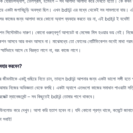
 হোয়াটসঅ্যাপ, টেলিগ্রাম, ইমেইল – সব আলাদা আলাদা করে দেখতে হতো। কে কখন ক
নিয়ে একটা জগাখিচুড়ি অবস্থা ছিল। এখন bdtjl এর মধ্যে থেকেই সব সামলানো যায়। এটা
 কাজের জন্য আলাদা করে কোনো অ্যাপ ব্যবহার করতে হয় না, এই bdtjl ই যথেষ্ট!
 সিস্টেমটাও দারুণ। কোনো গুরুত্বপূর্ণ আপডেট বা মেসেজ মিস হওয়ার ভয় নেই। নিজ
িকেশন আসবে আর কখন আসবে না। মাঝেমধ্যে তো ফোনের নোটিফিকেশন শুনেই মাথা গরম হয়
মার্টভাবে আসে যে বিরক্ত লাগে না, বরং কাজে লাগে।
বহার করবেন?
র জীবনটাকে একটু গুছিয়ে নিতে চান, তাহলে bdtjl আপনার জন্য একটা ভালো সঙ্গী হত
া, আমার নিজের অভিজ্ঞতা থেকে বলছি। একটা অ্যাপে এতগুলো কাজের সমাধান পাওয়াটা স
্রজেক্ট ম্যানেজমেন্ট – সব কিছুতেই bdtjl তোমার পাশে থাকবে।
নলোড করে দেখুন। আশা করি হতাশ হবেন না। যদি কোনো প্রশ্ন থাকে, কমেন্টে জানাতে
ো সবাই!