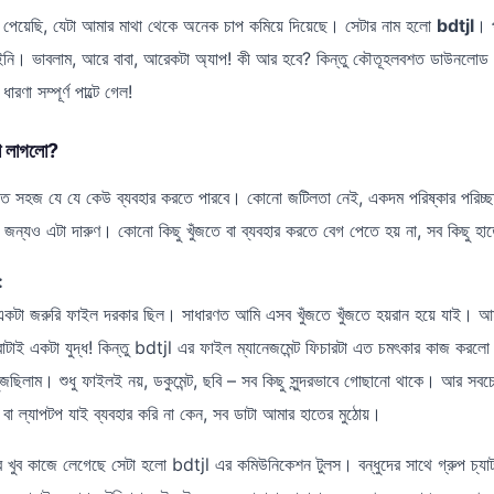
 পেয়েছি, যেটা আমার মাথা থেকে অনেক চাপ কমিয়ে দিয়েছে। সেটার নাম হলো
bdtjl
। 
দেইনি। ভাবলাম, আরে বাবা, আরেকটা অ্যাপ! কী আর হবে? কিন্তু কৌতূহলবশত ডাউনল
ারণা সম্পূর্ণ পাল্টে গেল!
ো লাগলো?
 এত সহজ যে যে কেউ ব্যবহার করতে পারবে। কোনো জটিলতা নেই, একদম পরিষ্কার পরিচ
ের জন্যও এটা দারুণ। কোনো কিছু খুঁজতে বা ব্যবহার করতে বেগ পেতে হয় না, সব কিছু হ
:
কটা জরুরি ফাইল দরকার ছিল। সাধারণত আমি এসব খুঁজতে খুঁজতে হয়রান হয়ে যাই। আম
াটাই একটা যুদ্ধ! কিন্তু bdtjl এর ফাইল ম্যানেজমেন্ট ফিচারটা এত চমৎকার কাজ করল
ুঁজছিলাম। শুধু ফাইলই নয়, ডকুমেন্ট, ছবি – সব কিছু সুন্দরভাবে গোছানো থাকে। আর সবচ
া ল্যাপটপ যাই ব্যবহার করি না কেন, সব ডাটা আমার হাতের মুঠোয়।
খুব কাজে লেগেছে সেটা হলো bdtjl এর কমিউনিকেশন টুলস। বন্ধুদের সাথে গ্রুপ চ্যাট