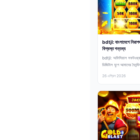
bdtjl: বাংলাদেশে নিরাপ
বিশ্বস্ত গন্তব্য
bdtjl: অফিসিয়াল সফটওয়্যারে
ডিজিটাল যুগে আমাদের দৈনন্দিন
কম্পিউটারের ব্যবহার অপরিহার্
26 এপ্রিল 2026