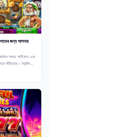
নলোডের জন্য আপনার
র্তমান সময়ে স্মার্টফোন এবং
ে দাঁড়িয়েছে। দৈনন্দিন