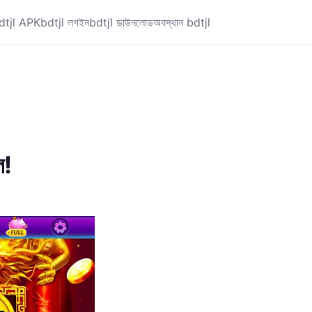
dtjl APK
bdtjl লগইন
bdtjl ডাউনলোড
অবস্থান bdtjl
ল!