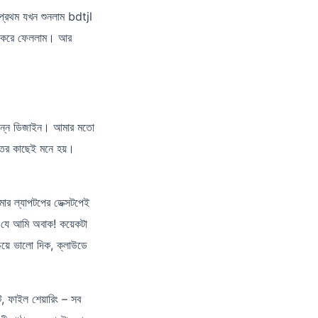
প্রথম যখন শুনলাম bdtjl
োড করে ফেললাম। আর
্ছন্ন ডিজাইন। আমার মতো
াতের কাছেই মনে হয়।
ার ল্যাপটপের ডেক্সটপেই
ো যে আমি অবাক! কয়েকটা
েয়ে ভালো দিক, ক্লাউডে
, ফাইল শেয়ারিং – সব